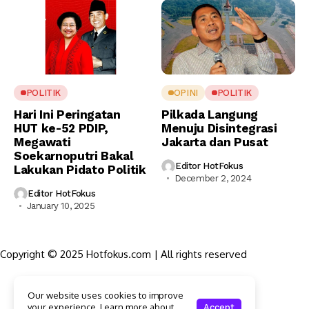
POLITIK
OPINI
POLITIK
Hari Ini Peringatan
Pilkada Langung
HUT ke-52 PDIP,
Menuju Disintegrasi
Megawati
Jakarta dan Pusat
Soekarnoputri Bakal
Editor HotFokus
Lakukan Pidato Politik
December 2, 2024
Editor HotFokus
January 10, 2025
Copyright © 2025 Hotfokus.com | All rights reserved
Sekilas HotFokus
Our website uses cookies to improve
Struktur Organisasi
your experience. Learn more about
Accept