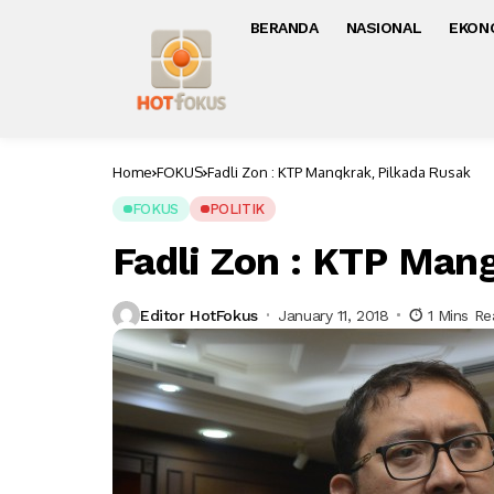
BERANDA
NASIONAL
EKON
Home
FOKUS
Fadli Zon : KTP Mangkrak, Pilkada Rusak
FOKUS
POLITIK
Fadli Zon : KTP Man
Editor HotFokus
January 11, 2018
1 Mins R