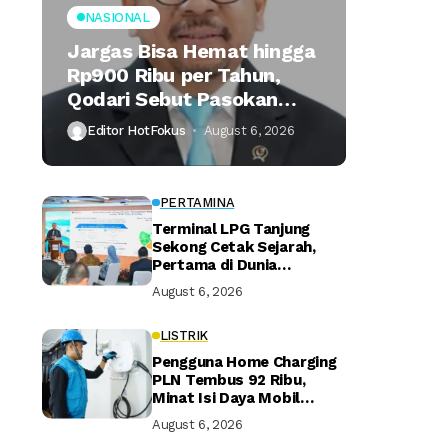
NASIONAL
Jargas Bisa Hemat hingga
Rp900 Ribu per Tahun,
Qodari Sebut Pasokan
Lebih Praktis
Editor HotFokus
August 6, 2026
PERTAMINA
Terminal LPG Tanjung
Sekong Cetak Sejarah,
Pertama di Dunia
Kantongi Sertifikasi Green
August 6, 2026
Terminal
LISTRIK
Pengguna Home Charging
PLN Tembus 92 Ribu,
Minat Isi Daya Mobil
Listrik di Rumah Terus
August 6, 2026
Naik