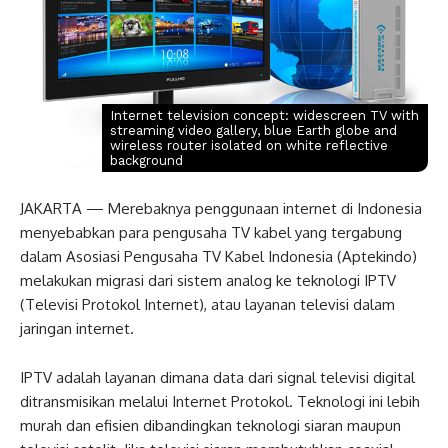
Internet television concept: widescreen TV with
streaming video gallery, blue Earth globe and
wireless router isolated on white reflective
background
JAKARTA — Merebaknya penggunaan internet di Indonesia
menyebabkan para pengusaha TV kabel yang tergabung
dalam Asosiasi Pengusaha TV Kabel Indonesia (Aptekindo)
melakukan migrasi dari sistem analog ke teknologi IPTV
(Televisi Protokol Internet), atau layanan televisi dalam
jaringan internet.
IPTV adalah layanan dimana data dari signal televisi digital
ditransmisikan melalui Internet Protokol. Teknologi ini lebih
murah dan efisien dibandingkan teknologi siaran maupun