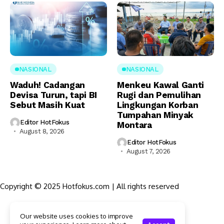
NASIONAL
NASIONAL
Waduh! Cadangan
Menkeu Kawal Ganti
Devisa Turun, tapi BI
Rugi dan Pemulihan
Sebut Masih Kuat
Lingkungan Korban
Tumpahan Minyak
Editor HotFokus
Montara
August 8, 2026
Editor HotFokus
August 7, 2026
Copyright © 2025 Hotfokus.com | All rights reserved
Sekilas HotFokus
Our website uses cookies to improve
Struktur Organisasi