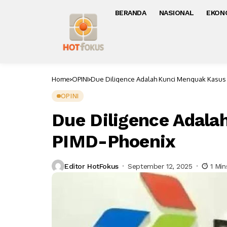
BERANDA
NASIONAL
EKON
Home
OPINI
Due Diligence Adalah Kunci Menguak Kasus
OPINI
Due Diligence Adal
PIMD-Phoenix
Editor HotFokus
September 12, 2025
1 Mi