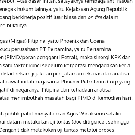
sebut. Atas dasar inilah, selayaknya lembaga anti rasuah
penegak hukum lainnya, yaitu Kejaksaan Agung Republik
edang berkinerja positif luar biasa dan
on fire
dalam
ng buktinya.
gas (Migas) Filipina, yaitu Phoenix dan Udena
cucu perusahaan PT Pertamina, yaitu Pertamina
ion (PIMD/peran pengganti Petral), maka sinergi KPK dan
h satu faktor kunci sebelum korporasi mengadakan kerja
detail rekam jejak dan pengalaman rekanan dan analisa
data awal inilah kerjasama Phoenix Petroleum Corp yang
atif di negaranya, Filipina dan ketiadaan analisa
jelas menimbulkah masalah bagi PIMD di kemudian hari.
ulah publik patut menyalahkan Agus Wicaksono selaku
ai dalam melakukan uji tuntas (due diligence), sehingga
engan tidak melakukan uji tuntas melalui proses