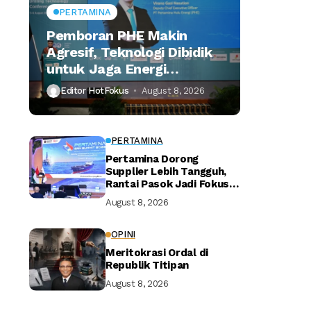
PERTAMINA
Pemboran PHE Makin
Agresif, Teknologi Dibidik
untuk Jaga Energi
Nasional
Editor HotFokus
August 8, 2026
PERTAMINA
Pertamina Dorong
Supplier Lebih Tangguh,
Rantai Pasok Jadi Fokus
Utama
August 8, 2026
OPINI
Meritokrasi Ordal di
Republik Titipan
August 8, 2026