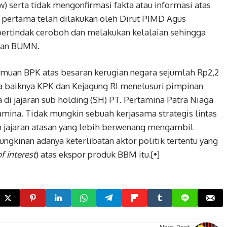
iew) serta tidak mengonfirmasi fakta atau informasi atas
t pertama telah dilakukan oleh Dirut PIMD Agus
bertindak ceroboh dan melakukan kelalaian sehingga
 dan BUMN.
temuan BPK atas besaran kerugian negara sejumlah Rp2,2
ada baiknya KPK dan Kejagung RI menelusuri pimpinan
a di jajaran sub holding (SH) PT. Pertamina Patra Niaga
mina. Tidak mungkin sebuah kerjasama strategis lintas
n jajaran atasan yang lebih berwenang mengambil
ngkinan adanya keterlibatan aktor politik tertentu yang
of interest
) atas ekspor produk BBM itu.[•]