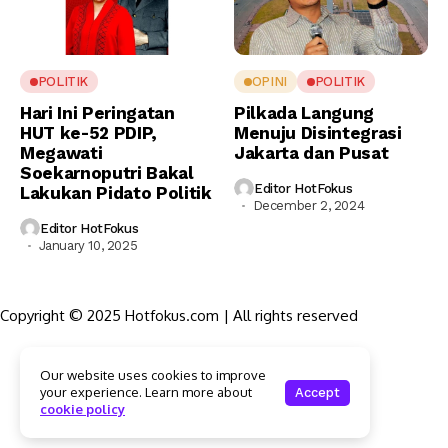
POLITIK
OPINI
POLITIK
Hari Ini Peringatan
Pilkada Langung
HUT ke-52 PDIP,
Menuju Disintegrasi
Megawati
Jakarta dan Pusat
Soekarnoputri Bakal
Editor HotFokus
Lakukan Pidato Politik
December 2, 2024
Editor HotFokus
January 10, 2025
Copyright © 2025 Hotfokus.com | All rights reserved
Sekilas HotFokus
Our website uses cookies to improve
Struktur Organisasi
your experience. Learn more about
Accept
Kode Etik Jurnalistik
cookie policy
Pedoman Pemberitaan Media Siber