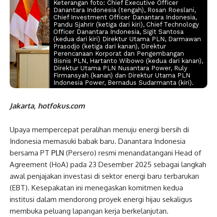
Keterangan foto: Chief Executive Officer
Danantara Indonesia (tengah), Rosan Roeslani,
⁠⁠Chief Investment Officer Danantara Indonesia,
Pandu Sjahrir (ketiga dari kiri), Chief Technology
Officer Danantara Indonesia, Sigit Santosa
(kedua dari kiri) ⁠⁠Direktur Utama PLN, Darmawan
Prasodjo (ketiga dari kanan), ⁠⁠Direktur
Perencanaan Korporat dan Pengembangan
Bisnis PLN, Hartanto Wibowo (kedua dari kanan),
Direktur Utama PLN Nusantara Power, Ruly
Firmansyah (kanan) dan Direktur Utama PLN
Indonesia Power, Bernadus Sudarmanta (kiri).
Jakarta, hotfokus.com
Upaya mempercepat peralihan menuju energi bersih di
Indonesia memasuki babak baru. Danantara Indonesia
bersama PT
PLN
(Persero) resmi menandatangani Head of
Agreement (HoA) pada 23 Desember 2025 sebagai langkah
awal penjajakan investasi di sektor energi baru terbarukan
(EBT). Kesepakatan ini menegaskan komitmen kedua
institusi dalam mendorong proyek energi hijau sekaligus
membuka peluang lapangan kerja berkelanjutan.