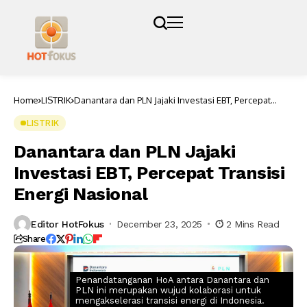
Home
LISTRIK
Danantara dan PLN Jajaki Investasi EBT, Percepat
Transisi Energi Nasional
LISTRIK
Danantara dan PLN Jajaki
Investasi EBT, Percepat Transisi
Energi Nasional
Editor HotFokus
December 23, 2025
2 Mins Read
Share
Penandatanganan HoA antara Danantara dan
PLN ini merupakan wujud kolaborasi untuk
mengakselerasi transisi energi di Indonesia.