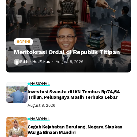
OPINI
Meritokrasi Ordal di Republik Titipan
Editor HotFokus
August 8, 2026
NASIONAL
Investasi Swasta di IKN Tembus Rp74,54
Triliun, Peluangnya Masih Terbuka Lebar
August 8, 2026
NASIONAL
Cegah Kejahatan Berulang, Negara Siapkan
Warga Binaan Mandiri