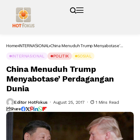
Home
INTERNASIONAL
China Menuduh Trump Menyabotase’
Perdagangan Dunia
INTERNASIONAL
POLITIK
SOSIAL
China Menuduh Trump
Menyabotase’ Perdagangan
Dunia
Editor HotFokus
August 25, 2017
1 Mins Read
Share