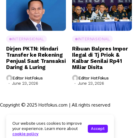
INTERNASIONAL
INTERNASIONAL
Dirjen PKTN: Hindari
Ribuan Balpres Impor
Transfer ke Rekening
Ilegal di Tj Priok &
Penjual Saat Transaksi
Kalbar Senilai Rp41
Daring & Luring
Miliar Disita
Editor HotFokus
Editor HotFokus
June 23, 2026
June 23, 2026
Copyright © 2025 Hotfokus.com | All rights reserved
Sekilas HotFokus
Our website uses cookies to improve
Struktur Organisasi
your experience. Learn more about
Accept
Kode Etik Jurnalistik
cookie policy
Pedoman Pemberitaan Media Siber