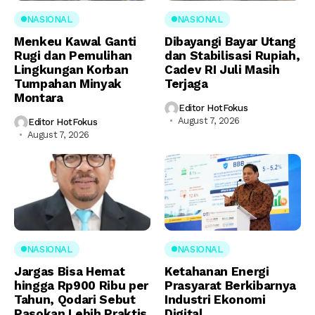
NASIONAL
NASIONAL
Menkeu Kawal Ganti
Dibayangi Bayar Utang
Rugi dan Pemulihan
dan Stabilisasi Rupiah,
Lingkungan Korban
Cadev RI Juli Masih
Tumpahan Minyak
Terjaga
Montara
Editor HotFokus
August 7, 2026
Editor HotFokus
August 7, 2026
NASIONAL
NASIONAL
Jargas Bisa Hemat
Ketahanan Energi
hingga Rp900 Ribu per
Prasyarat Berkibarnya
Tahun, Qodari Sebut
Industri Ekonomi
Pasokan Lebih Praktis
Digital