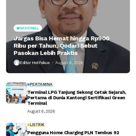
NASIONAL
Jargas Bisa Hemat hingga Rp900
Ribu per Tahun, Qodari Sebut
Pasokan Lebih Praktis
Editor HotFokus
August 6, 2026
PERTAMINA
Terminal LPG Tanjung Sekong Cetak Sejarah,
Pertama di Dunia Kantongi Sertifikasi Green
Terminal
August 6, 2026
LISTRIK
Pengguna Home Charging PLN Tembus 92