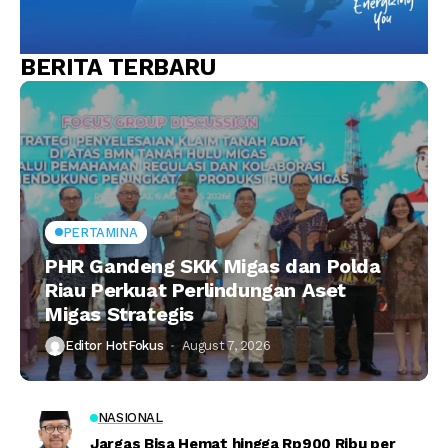
BERITA TERBARU
PERTAMINA
PHR Gandeng SKK Migas dan Polda
Riau Perkuat Perlindungan Aset
Migas Strategis
Editor HotFokus
August 7, 2026
NASIONAL
Jargas Bisa Hemat hingga Rp900 Ribu per