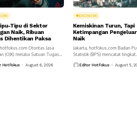
OMI
EKONOMI
ipu-Tipu di Sektor
Kemiskinan Turun, Tapi
gan Naik, Ribuan
Ketimpangan Pengelua
as Dihentikan Paksa
Naik
 hotfokus.com Otoritas Jasa
Jakarta, hotfokus.com Badan Pu
n (OJK) melalui Satuan Tugas
Statistik (BPS) mencatat tingkat
ntasan Aktivitas Keuangan...
kemiskinan Indonesia pada Maret
r HotFokus
August 6, 2026
Editor HotFokus
August 5, 2