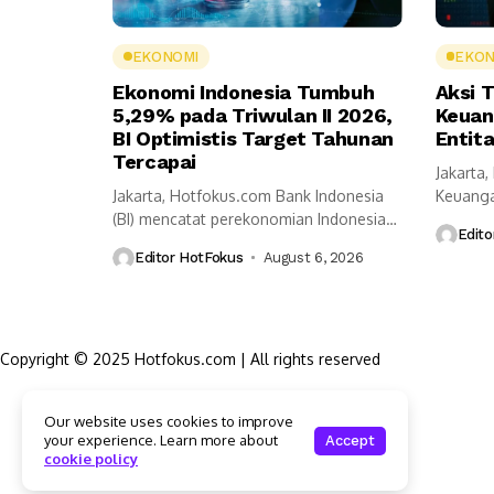
EKONOMI
EKON
Ekonomi Indonesia Tumbuh
Aksi T
5,29% pada Triwulan II 2026,
Keuan
BI Optimistis Target Tahunan
Entit
Tercapai
Jakarta,
Jakarta, Hotfokus.com Bank Indonesia
Keuanga
(BI) mencatat perekonomian Indonesia
Pembera
Edito
tumbuh 5,29 persen secara...
Editor HotFokus
August 6, 2026
Copyright © 2025 Hotfokus.com | All rights reserved
Sekilas HotFokus
Our website uses cookies to improve
Struktur Organisasi
your experience. Learn more about
Accept
Kode Etik Jurnalistik
cookie policy
Pedoman Pemberitaan Media Siber