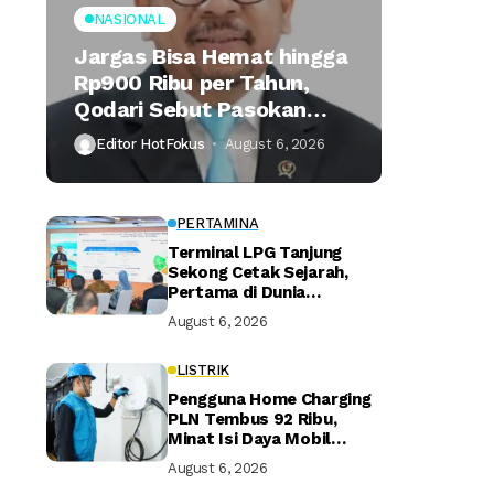
NASIONAL
Jargas Bisa Hemat hingga
Rp900 Ribu per Tahun,
Qodari Sebut Pasokan
Lebih Praktis
Editor HotFokus
August 6, 2026
PERTAMINA
Terminal LPG Tanjung
Sekong Cetak Sejarah,
Pertama di Dunia
Kantongi Sertifikasi Green
August 6, 2026
Terminal
LISTRIK
Pengguna Home Charging
PLN Tembus 92 Ribu,
Minat Isi Daya Mobil
Listrik di Rumah Terus
August 6, 2026
Naik