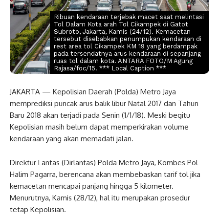
Ribuan kendaraan terjebak macet saat melintasi
Tol Dalam Kota arah Tol Cikampek di Gatot
Subroto, Jakarta, Kamis (24/12). Kemacetan
tersebut disebabkan penumpukan kendaraan di
rest area tol Cikampek KM 19 yang berdampak
pada tersendatnya arus kendaraan di sepanjang
ruas tol dalam kota. ANTARA FOTO/M Agung
Rajasa/foc/15. *** Local Caption ***
JAKARTA — Kepolisian Daerah (Polda) Metro Jaya
memprediksi puncak arus balik libur Natal 2017 dan Tahun
Baru 2018 akan terjadi pada Senin (1/1/18). Meski begitu
Kepolisian masih belum dapat memperkirakan volume
kendaraan yang akan memadati jalan.
Direktur Lantas (Dirlantas) Polda Metro Jaya, Kombes Pol
Halim Pagarra, berencana akan membebaskan tarif tol jika
kemacetan mencapai panjang hingga 5 kilometer.
Menurutnya, Kamis (28/12), hal itu merupakan prosedur
tetap Kepolisian.