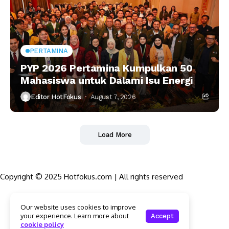
PERTAMINA
PYP 2026 Pertamina Kumpulkan 50
Mahasiswa untuk Dalami Isu Energi
Editor HotFokus
August 7, 2026
Load More
Copyright © 2025 Hotfokus.com | All rights reserved
Sekilas HotFokus
Our website uses cookies to improve
Struktur Organisasi
your experience. Learn more about
Accept
Kode Etik Jurnalistik
cookie policy