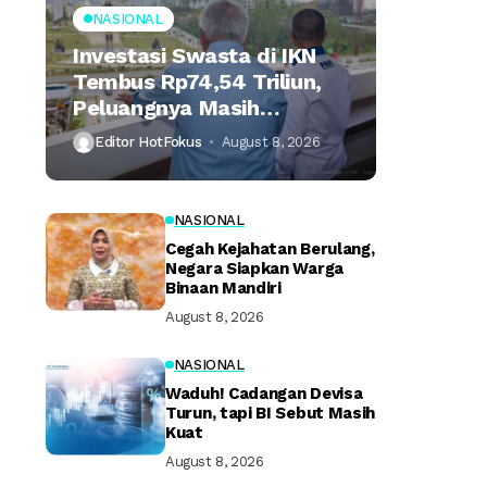
NASIONAL
Investasi Swasta di IKN
Tembus Rp74,54 Triliun,
Peluangnya Masih
Terbuka Lebar
Editor HotFokus
August 8, 2026
NASIONAL
Cegah Kejahatan Berulang,
Negara Siapkan Warga
Binaan Mandiri
August 8, 2026
NASIONAL
Waduh! Cadangan Devisa
Turun, tapi BI Sebut Masih
Kuat
August 8, 2026