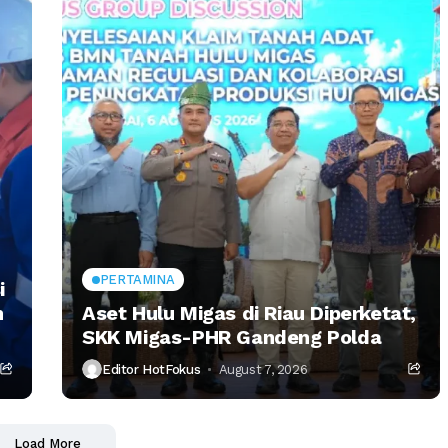
PERTAMINA
i
n
Aset Hulu Migas di Riau Diperketat,
SKK Migas-PHR Gandeng Polda
Editor HotFokus
August 7, 2026
Load More