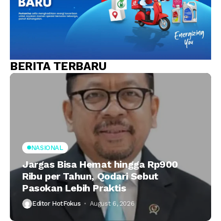
BERITA TERBARU
NASIONAL
Jargas Bisa Hemat hingga Rp900
Ribu per Tahun, Qodari Sebut
Pasokan Lebih Praktis
Editor HotFokus
August 6, 2026