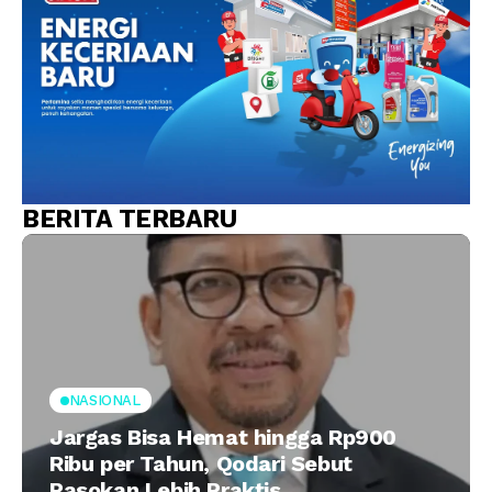
BERITA TERBARU
NASIONAL
Jargas Bisa Hemat hingga Rp900
Ribu per Tahun, Qodari Sebut
Pasokan Lebih Praktis