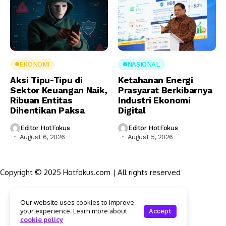
EKONOMI
NASIONAL
Aksi Tipu-Tipu di
Ketahanan Energi
Sektor Keuangan Naik,
Prasyarat Berkibarnya
Ribuan Entitas
Industri Ekonomi
Dihentikan Paksa
Digital
Editor HotFokus
Editor HotFokus
August 6, 2026
August 5, 2026
Copyright © 2025 Hotfokus.com | All rights reserved
Sekilas HotFokus
Our website uses cookies to improve
Struktur Organisasi
your experience. Learn more about
Accept
Kode Etik Jurnalistik
cookie policy
Pedoman Pemberitaan Media Siber