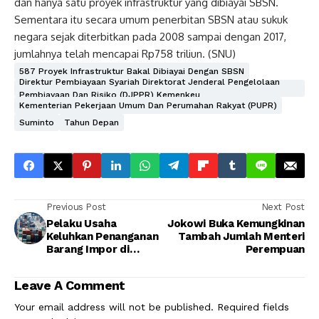
dan hanya satu proyek infrastruktur yang dibiayai SBSN.
Sementara itu secara umum penerbitan SBSN atau sukuk
negara sejak diterbitkan pada 2008 sampai dengan 2017,
jumlahnya telah mencapai Rp758 triliun. (SNU)
587 Proyek Infrastruktur Bakal Dibiayai Dengan SBSN
Direktur Pembiayaan Syariah Direktorat Jenderal Pengelolaan
Pembiayaan Dan Risiko (DJPPR) Kemenkeu
Kementerian Pekerjaan Umum Dan Perumahan Rakyat (PUPR)
Suminto
Tahun Depan
Previous Post
Next Post
Pelaku Usaha
Jokowi Buka Kemungkinan
Keluhkan Penanganan
Tambah Jumlah Menteri
Barang Impor di
Perempuan
Tanjung Priok
Leave A Comment
Your email address will not be published.
Required fields