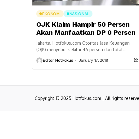
EKONOMI
NASIONAL
OJK Klaim Hampir 50 Persen
Akan Manfaatkan DP 0 Persen
Jakarta, Hotfokus.com Otoritas Jasa Keuangan
(OJK) menyebut sekitar 46 persen dari total
perusahaan multifinance di Indonesia berpeluang
Editor HotFokus
January 17, 2019
memanfaatkan fasilitas DP 0 persen untuk...
Copyright © 2025 Hotfokus.com | All rights reserv