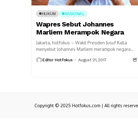
HUKUM
NASIONAL
Wapres Sebut Johannes
Marliem Merampok Negara
Jakarta, hotfokus – Wakil Presiden Jusuf Kalla
menyebut Johannes Marliem merampok negara
hingga merugikan keuangan hingga triliunan
Editor HotFokus
August 21, 2017
rupiah. Tokoh asal Makassar itu juga...
Copyright © 2025 Hotfokus.com | All rights reserv