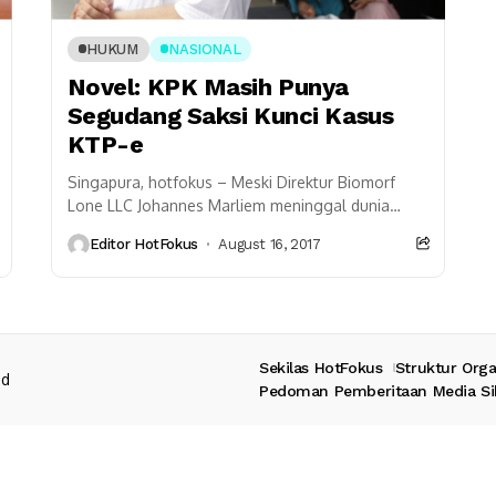
HUKUM
NASIONAL
Novel: KPK Masih Punya
Segudang Saksi Kunci Kasus
KTP-e
Singapura, hotfokus – Meski Direktur Biomorf
Lone LLC Johannes Marliem meninggal dunia
namun Komisi Pemberantasan Korupsi (KPK)
Editor HotFokus
August 16, 2017
masih memiliki banyak saksi kunci untuk...
Sekilas HotFokus
Struktur Orga
ed
Pedoman Pemberitaan Media Si