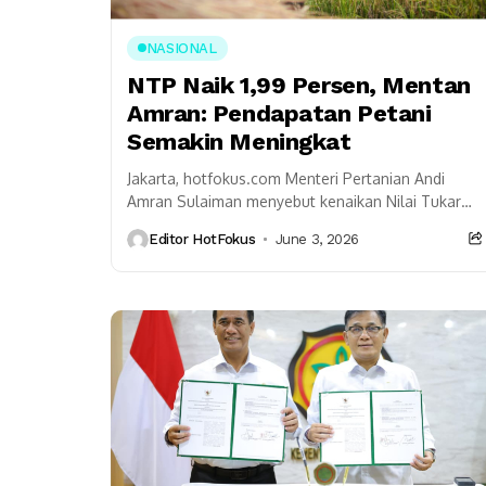
NASIONAL
NTP Naik 1,99 Persen, Mentan
Amran: Pendapatan Petani
Semakin Meningkat
Jakarta, hotfokus.com Menteri Pertanian Andi
Amran Sulaiman menyebut kenaikan Nilai Tukar
Petani (NTP) pada Mei 2026 menjadi sinyal positif
Editor HotFokus
June 3, 2026
bagi kesejahteraan petani Indonesia....