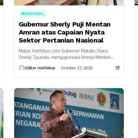
NASIONAL
Gubernur Sherly Puji Mentan
Amran atas Capaian Nyata
Sektor Pertanian Nasional
Malut, hotfokus.com Gubernur Maluku Utara,
Sherly Tjoanda, mengapresiasi kinerja Menteri
Pertanian Andi Amran Sulaiman yang dinilai
Editor HotFokus
October 27, 2025
berhasil membawa perubahan besar di sektor
pertanian...