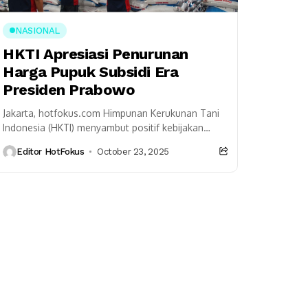
NASIONAL
HKTI Apresiasi Penurunan
Harga Pupuk Subsidi Era
Presiden Prabowo
Jakarta, hotfokus.com Himpunan Kerukunan Tani
Indonesia (HKTI) menyambut positif kebijakan
efisiensi yang dijalankan Presiden Prabowo
Editor HotFokus
October 23, 2025
Subianto, terutama penurunan harga eceran
tertinggi (HET) pupuk...