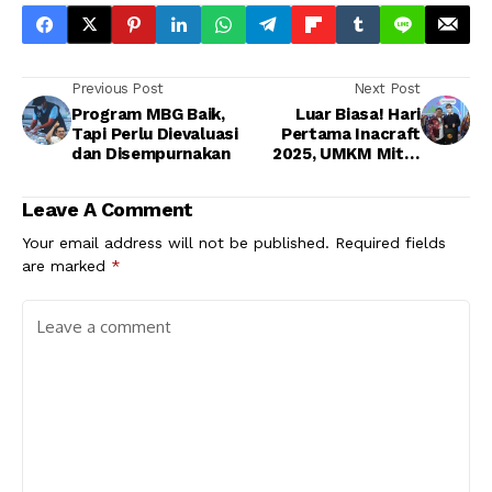
Previous Post
Next Post
Program MBG Baik,
Luar Biasa! Hari
Tapi Perlu Dievaluasi
Pertama Inacraft
dan Disempurnakan
2025, UMKM Mitra
Pertamina Sukses
Kantongi Transaksi
Leave A Comment
Rp1,2 Miliar
Your email address will not be published.
Required fields
are marked
*