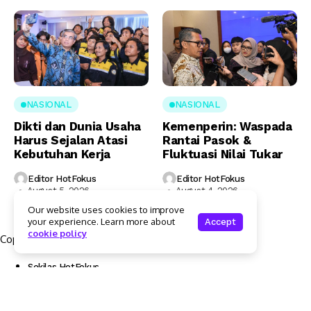
NASIONAL
NASIONAL
Dikti dan Dunia Usaha
Kemenperin: Waspada
Harus Sejalan Atasi
Rantai Pasok &
Kebutuhan Kerja
Fluktuasi Nilai Tukar
Editor HotFokus
Editor HotFokus
August 5, 2026
August 4, 2026
Our website uses cookies to improve
your experience. Learn more about
Accept
cookie policy
Copyright © 2025 Hotfokus.com | All rights reserved
Sekilas HotFokus
Struktur Organisasi
Kode Etik Jurnalistik
Pedoman Pemberitaan Media Siber