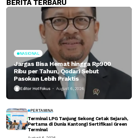
BERITA TERBARU
NASIONAL
Jargas Bisa Hemat hingga Rp900
Ribu per Tahun, Qodari Sebut
Pasokan Lebih Praktis
Editor HotFokus
August 6, 2026
PERTAMINA
Terminal LPG Tanjung Sekong Cetak Sejarah,
Pertama di Dunia Kantongi Sertifikasi Green
Terminal
August 6, 2026