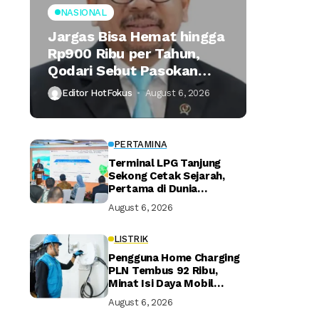
NASIONAL
Jargas Bisa Hemat hingga
Rp900 Ribu per Tahun,
Qodari Sebut Pasokan
Lebih Praktis
Editor HotFokus
August 6, 2026
PERTAMINA
Terminal LPG Tanjung
Sekong Cetak Sejarah,
Pertama di Dunia
Kantongi Sertifikasi Green
August 6, 2026
Terminal
LISTRIK
Pengguna Home Charging
PLN Tembus 92 Ribu,
Minat Isi Daya Mobil
Listrik di Rumah Terus
August 6, 2026
Naik