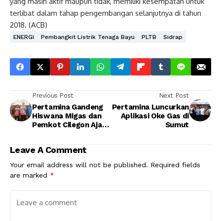
yang masih aktif maupun tidak, memiliki kesempatan untuk
terlibat dalam tahap pengembangan selanjutnya di tahun
2018. (ACB)
ENERGI
Pembangkit Listrik Tenaga Bayu
PLTB
Sidrap
Previous Post
Next Post
Pertamina Gandeng
Pertamina Luncurkan
Hiswana Migas dan
Aplikasi Oke Gas di
Pemkot Cilegon Ajak
Sumut
PNS Pakai LPG Non
Subsidi
Leave A Comment
Your email address will not be published.
Required fields
are marked
*