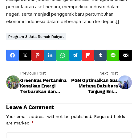
pemanfaatan aset negara, memperkuat industri dalam
negeri, serta menjadi penggerak baru pertumbuhan
ekonomi Indonesia dalam beberapa tahun ke depan.[]
Program 3 Juta Rumah Rakyat
Previous Post
Next Post
GreenBus Pertamina
PGN Optimalkan Gas
Kenalkan Energi
Metana Batubara
Terbarukan dan
Tanjung Enim,
Urban Farming
Siapkan Pasokan
kepada Pelajar di
Baru untuk Energi
Leave A Comment
Kemayoran
Nasional
Your email address will not be published.
Required fields
are marked
*