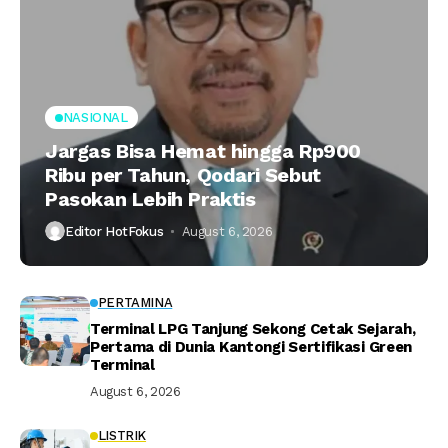
NASIONAL
Jargas Bisa Hemat hingga Rp900
Ribu per Tahun, Qodari Sebut
Pasokan Lebih Praktis
Editor HotFokus
August 6, 2026
PERTAMINA
Terminal LPG Tanjung Sekong Cetak Sejarah,
Pertama di Dunia Kantongi Sertifikasi Green
Terminal
August 6, 2026
LISTRIK