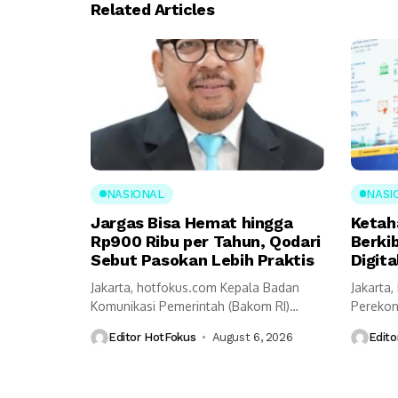
Related Articles
NASIONAL
NASI
Jargas Bisa Hemat hingga
Ketah
Rp900 Ribu per Tahun, Qodari
Berki
Sebut Pasokan Lebih Praktis
Digita
Jakarta, hotfokus.com Kepala Badan
Jakarta
Komunikasi Pemerintah (Bakom RI)
Perekon
Muhammad Qodari memaparkan
mengung
Editor HotFokus
August 6, 2026
Edito
sejumlah...
prasyara