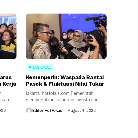
NASIONAL
Harus
Kemenperin: Waspada Rantai
 Kerja
Pasok & Fluktuasi Nilai Tukar
n
Jakarta, hotfokus.com Pemerintah
jalan
mengingatkan kalangan industri dan
seluruh pemangku kepentingan harus
026
Editor HotFokus
August 4, 2026
tetap...