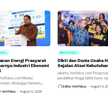
ONAL
NASIONAL
anan Energi Prasyarat
Dikti dan Dunia Usaha 
barnya Industri Ekonomi
Sejalan Atasi Kebutuhan
l
Jakarta, hotfokus.com Pergurua
, hotfokus.com Menko
pendidikan tinggi (dikti) harus se
omian, Airlangga Hartarto,
dengan kalangan dunia usaha...
Editor HotFokus
August 5, 2
kap ketahanan energi menjadi
r HotFokus
August 5, 2026
t utama...