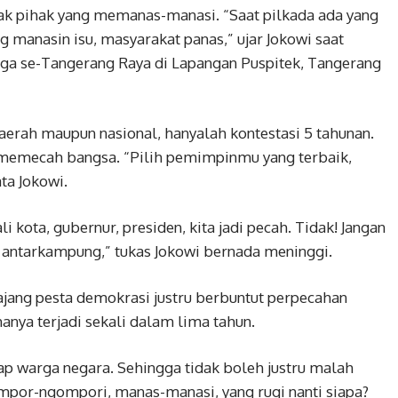
sak pihak yang memanas-manasi. “Saat pilkada ada yang
 manasin isu, masyarakat panas,” ujar Jokowi saat
rga se-Tangerang Raya di Lapangan Puspitek, Tangerang
aerah maupun nasional, hanyalah kontestasi 5 tahunan.
h memecah bangsa. “Pilih pemimpinmu yang terbaik,
ata Jokowi.
i kota, gubernur, presiden, kita jadi pecah. Tidak! Jangan
 antarkampung,” tukas Jokowi bernada meninggi.
ajang pesta demokrasi justru berbuntut perpecahan
hanya terjadi sekali dalam lima tahun.
ap warga negara. Sehingga tidak boleh justru malah
por-ngompori, manas-manasi, yang rugi nanti siapa?