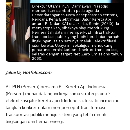
Direktur Utama PLN, Darmawan Prasodjo
memberikan sambutan pada agenda
Penandatanganan Nota Kesepahaman tentang
Rencana Kerja Elektrifikasi Jalur Kereta Api
antara PLN dan KAI di Jakarta, Senin (20/10). Ia
menyampaikan, pihaknya siap mendukung
Pemerintah dalam memperkuat infrastruktur
transportasi publik yang lebih bersih dan ramah
lingkungan, salah satunya melalui elektrifikasi
jalur kereta. Upaya ini sekaligus mendukung
penurunan emisi karbon di sektor transportasi,
selaras dengan target Net Zero Emissions tahun
2060.
Jakarta, Hotfokus.com
PT PLN (Persero) bersama PT Kereta Api Indonesia
(Persero) menandatangani kerja sama strategis untuk
elektrifikasi jalur kereta api di Indonesia. Inisiatif ini menjadi
langkah konkret dalam mempercepat transformasi
transportasi publik menuju sistem yang lebih ramah
lingkungan dan hemat energi.