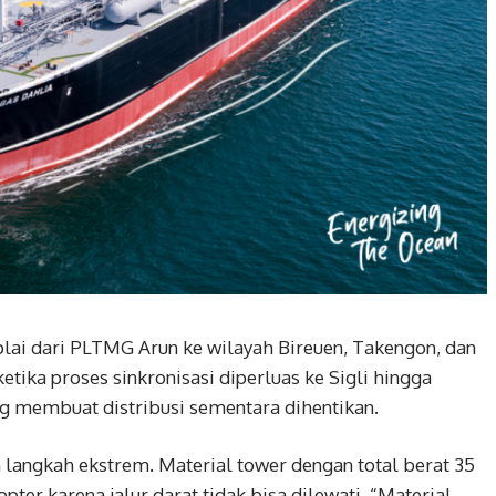
ai dari PLTMG Arun ke wilayah Bireuen, Takengon, dan
ka proses sinkronisasi diperluas ke Sigli hingga
ng membuat distribusi sementara dihentikan.
langkah ekstrem. Material tower dengan total berat 35
ter karena jalur darat tidak bisa dilewati. “Material