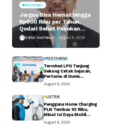
NASIONAL
Jargas Bisa Hemat hingga
Rp900 Ribu per Tahun,
Qodari Sebut Pasokan
Lebih Praktis
Editor HotFokus
August 6, 2026
PERTAMINA
Terminal LPG Tanjung
Sekong Cetak Sejarah,
Pertama di Dunia
Kantongi Sertifikasi Green
August 6, 2026
Terminal
LISTRIK
Pengguna Home Charging
PLN Tembus 92 Ribu,
Minat Isi Daya Mobil
Listrik di Rumah Terus
August 6, 2026
Naik