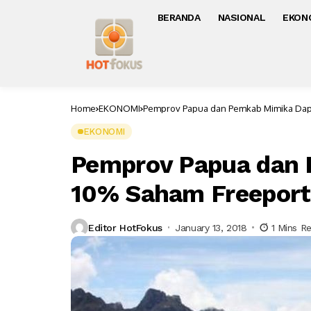
BERANDA
NASIONAL
EKON
Home
EKONOMI
Pemprov Papua dan Pemkab Mimika Dap
EKONOMI
Pemprov Papua dan
10% Saham Freeport
Editor HotFokus
January 13, 2018
1 Mins R