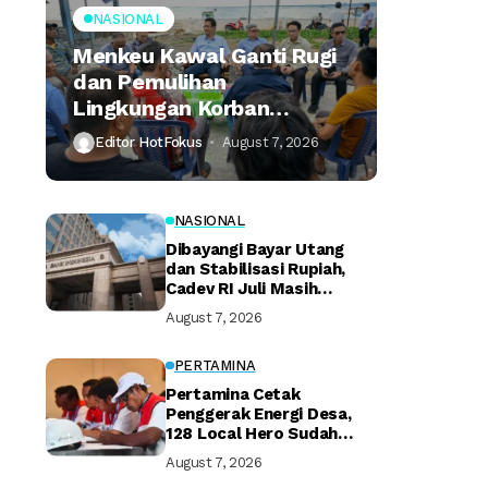
NASIONAL
Menkeu Kawal Ganti Rugi
dan Pemulihan
Lingkungan Korban
Tumpahan Minyak
Editor HotFokus
August 7, 2026
Montara
NASIONAL
Dibayangi Bayar Utang
dan Stabilisasi Rupiah,
Cadev RI Juli Masih
Terjaga
August 7, 2026
PERTAMINA
Pertamina Cetak
Penggerak Energi Desa,
128 Local Hero Sudah
Bersertifikat
August 7, 2026