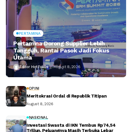
PERTAMINA
Pertamina Dorong Supplier Lebih
Tangguh, Rantai Pasok Jadi Fokus
Utama
Editor HotFokus
August 8, 2026
OPINI
Meritokrasi Ordal di Republik Titipan
August 8, 2026
NASIONAL
Investasi Swasta di IKN Tembus Rp74,54
Triliun, Peluangnya Masih Terbuka Lebar