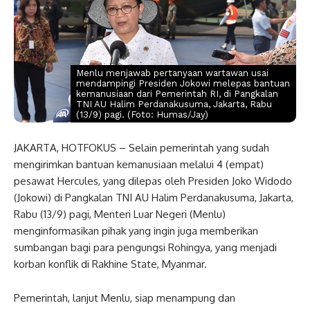
Menlu menjawab pertanyaan wartawan usai
mendampingi Presiden Jokowi melepas bantuan
kemanusiaan dari Pemerintah RI, di Pangkalan
TNI AU Halim Perdanakusuma, Jakarta, Rabu
(13/9) pagi. (Foto: Humas/Jay)
JAKARTA, HOTFOKUS – Selain pemerintah yang sudah
mengirimkan bantuan kemanusiaan melalui 4 (empat)
pesawat Hercules, yang dilepas oleh Presiden Joko Widodo
(Jokowi) di Pangkalan TNI AU Halim Perdanakusuma, Jakarta,
Rabu (13/9) pagi, Menteri Luar Negeri (Menlu)
menginformasikan pihak yang ingin juga memberikan
sumbangan bagi para pengungsi Rohingya, yang menjadi
korban konflik di Rakhine State, Myanmar.
Pemerintah, lanjut Menlu, siap menampung dan