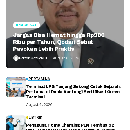
NASIONAL
Jargas Bisa Hemat hingga Rp900
Ribu per Tahun, Qodari Sebut
Pasokan Lebih Praktis
Editor HotFokus
August 6, 2026
PERTAMINA
Terminal LPG Tanjung Sekong Cetak Sejarah,
Pertama di Dunia Kantongi Sertifikasi Green
Terminal
August 6, 2026
LISTRIK
Pengguna Home Charging PLN Tembus 92