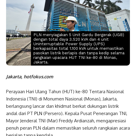
PLN menyiagakan 5 Unit Gardu Bergerak (UGB)
dengan total daya 3.520 kVA dan 4 unit
Uninterruptable Power Supply (UPS)
berkapasitas total 1.100 kVA untuk memastikan
pasokan listrik berlapis dan tanpa kedip selama
rangkaian upacara HUT TNI ke-80 di Monas,
Jakarta.
Jakarta, hotfokus.com
Perayaan Hari Ulang Tahun (HUT) ke-80 Tentara Nasional
Indonesia (TNI) di Monumen Nasional (Monas), Jakarta,
berlangsung lancar dan khidmat berkat dukungan listrik
andal dari PT
PLN
(Persero). Kepala Pusat Penerangan TNI,
Mayor Jenderal TNI (Mar) Freddy Ardianzah, mengapresiasi
penuh peran PLN dalam memastikan seluruh rangkaian acara
berjalan tanpa kendala.