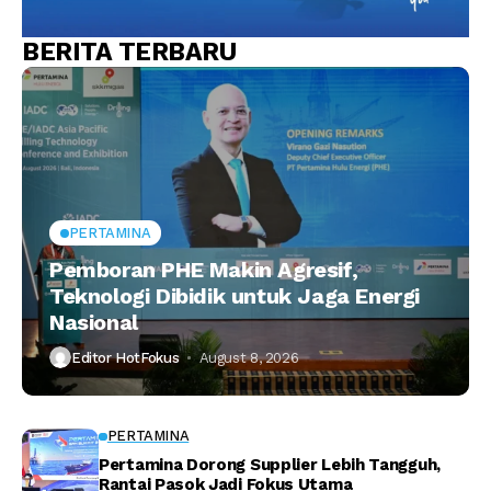
BERITA TERBARU
PERTAMINA
Pemboran PHE Makin Agresif,
Teknologi Dibidik untuk Jaga Energi
Nasional
Editor HotFokus
August 8, 2026
PERTAMINA
Pertamina Dorong Supplier Lebih Tangguh,
Rantai Pasok Jadi Fokus Utama