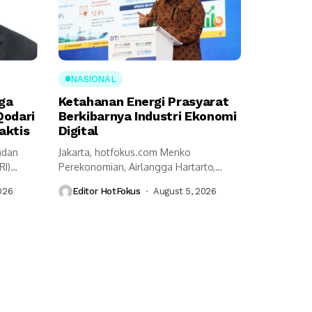
NASIONAL
ga
Ketahanan Energi Prasyarat
Qodari
Berkibarnya Industri Ekonomi
aktis
Digital
adan
Jakarta, hotfokus.com Menko
RI)
Perekonomian, Airlangga Hartarto,
n
mengungkap ketahanan energi menjadi
026
Editor HotFokus
August 5, 2026
prasyarat utama...