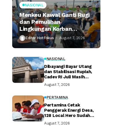
NASIONAL
Menkeu Kawal Ganti Rugi
dan Pemulihan
Lingkungan Korban
Tumpahan Minyak
Editor HotFokus
August 7, 2026
Montara
NASIONAL
Dibayangi Bayar Utang
dan Stabilisasi Rupiah,
Cadev RI Juli Masih
Terjaga
August 7, 2026
PERTAMINA
Pertamina Cetak
Penggerak Energi Desa,
128 Local Hero Sudah
Bersertifikat
August 7, 2026