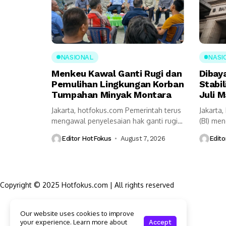
NASIONAL
NASI
Menkeu Kawal Ganti Rugi dan
Dibay
Pemulihan Lingkungan Korban
Stabil
Tumpahan Minyak Montara
Juli M
Jakarta, hotfokus.com Pemerintah terus
Jakarta
mengawal penyelesaian hak ganti rugi
(BI) me
serta pemulihan lingkungan...
pemerint
Editor HotFokus
August 7, 2026
Edito
Copyright © 2025 Hotfokus.com | All rights reserved
Sekilas HotFokus
Our website uses cookies to improve
Struktur Organisasi
your experience. Learn more about
Accept
Kode Etik Jurnalistik