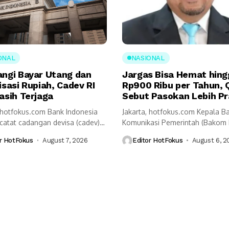
ONAL
NASIONAL
angi Bayar Utang dan
Jargas Bisa Hemat hing
isasi Rupiah, Cadev RI
Rp900 Ribu per Tahun, 
asih Terjaga
Sebut Pasokan Lebih Pr
, hotfokus.com Bank Indonesia
Jakarta, hotfokus.com Kepala B
ncatat cadangan devisa (cadev)
Komunikasi Pemerintah (Bakom 
ah akhir Juli...
Muhammad Qodari memaparka
r HotFokus
August 7, 2026
Editor HotFokus
August 6, 2
sejumlah...