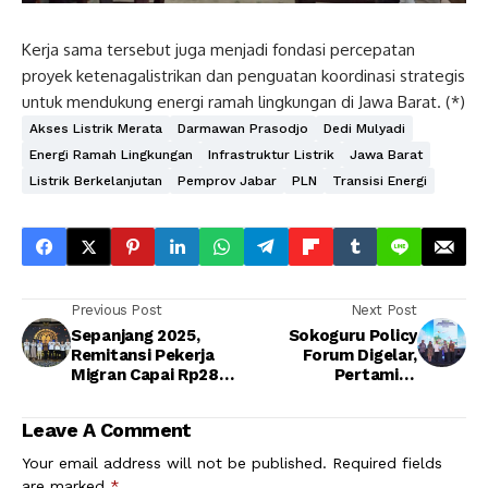
Kerja sama tersebut juga menjadi fondasi percepatan
proyek ketenagalistrikan dan penguatan koordinasi strategis
untuk mendukung energi ramah lingkungan di Jawa Barat. (*)
Akses Listrik Merata
Darmawan Prasodjo
Dedi Mulyadi
Energi Ramah Lingkungan
Infrastruktur Listrik
Jawa Barat
Listrik Berkelanjutan
Pemprov Jabar
PLN
Transisi Energi
Previous Post
Next Post
Sepanjang 2025,
Sokoguru Policy
Remitansi Pekerja
Forum Digelar,
Migran Capai Rp288
Pertamina
T
Kumpulkan Pakar
Bahas Masa Depan
Leave A Comment
Energi RI
Your email address will not be published.
Required fields
are marked
*