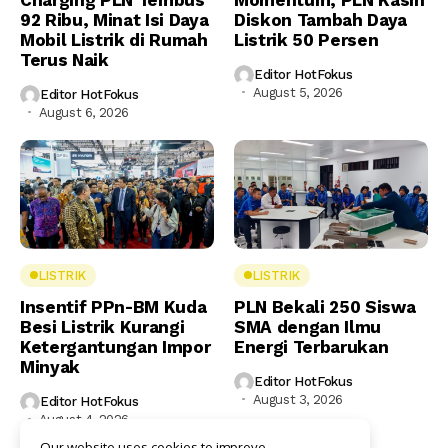
92 Ribu, Minat Isi Daya
Diskon Tambah Daya
Mobil Listrik di Rumah
Listrik 50 Persen
Terus Naik
Editor HotFokus
August 5, 2026
Editor HotFokus
August 6, 2026
LISTRIK
LISTRIK
Insentif PPn-BM Kuda
PLN Bekali 250 Siswa
Besi Listrik Kurangi
SMA dengan Ilmu
Ketergantungan Impor
Energi Terbarukan
Minyak
Editor HotFokus
August 3, 2026
Editor HotFokus
August 4, 2026
Our website uses cookies to improve