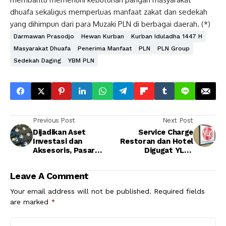
dhuafa sekaligus memperluas manfaat zakat dan sedekah
yang dihimpun dari para Muzaki PLN di berbagai daerah. (*)
Darmawan Prasodjo
Hewan Kurban
Kurban Iduladha 1447 H
Masyarakat Dhuafa
Penerima Manfaat
PLN
PLN Group
Sedekah Daging
YBM PLN
Previous Post
Next Post
Dijadikan Aset
Service Charge
Investasi dan
Restoran dan Hotel
Aksesoris, Pasar
Digugat YLKI,
Emas Laris Manis
Konsumen
Berpeluang Tak Lagi
Leave A Comment
Wajib Bayar Biaya
Tambahan
Your email address will not be published.
Required fields
are marked
*