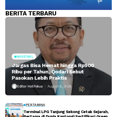
BERITA TERBARU
NASIONAL
Jargas Bisa Hemat hingga Rp900
Ribu per Tahun, Qodari Sebut
Pasokan Lebih Praktis
Editor HotFokus
August 6, 2026
PERTAMINA
Terminal LPG Tanjung Sekong Cetak Sejarah,
Pertama di Dunia Kantongi Sertifikasi Green