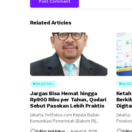
Related Articles
NASIONAL
NASI
Jargas Bisa Hemat hingga
Ketah
Rp900 Ribu per Tahun, Qodari
Berki
Sebut Pasokan Lebih Praktis
Digita
Jakarta, hotfokus.com Kepala Badan
Jakarta
Komunikasi Pemerintah (Bakom RI)
Perekon
Muhammad Qodari memaparkan
mengung
Editor HotFokus
August 6, 2026
Edito