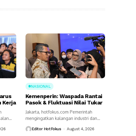
NASIONAL
Harus
Kemenperin: Waspada Rantai
 Kerja
Pasok & Fluktuasi Nilai Tukar
n
Jakarta, hotfokus.com Pemerintah
jalan
mengingatkan kalangan industri dan
seluruh pemangku kepentingan harus
026
Editor HotFokus
August 4, 2026
tetap...