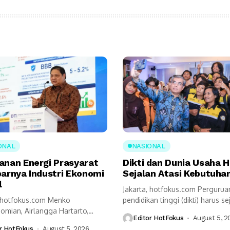
ONAL
NASIONAL
anan Energi Prasyarat
Dikti dan Dunia Usaha 
barnya Industri Ekonomi
Sejalan Atasi Kebutuhan
l
Jakarta, hotfokus.com Pergurua
, hotfokus.com Menko
pendidikan tinggi (dikti) harus se
omian, Airlangga Hartarto,
dengan kalangan dunia usaha...
Editor HotFokus
August 5, 2
kap ketahanan energi menjadi
r HotFokus
August 5, 2026