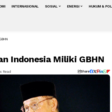
OMI
INTERNASIONAL
SOSIAL
ENERGI
HUKUM & POL
 GBHN
n Indonesia Miliki GBHN
ns Read
Share