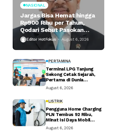
NASIONAL
Jargas Bisa Hemat hingga
Rp900 Ribu per Tahun,
Qodari Sebut Pasokan
Lebih Praktis
Editor HotFokus
August 6, 2026
PERTAMINA
Terminal LPG Tanjung
Sekong Cetak Sejarah,
Pertama di Dunia
Kantongi Sertifikasi Green
August 6, 2026
Terminal
LISTRIK
Pengguna Home Charging
PLN Tembus 92 Ribu,
Minat Isi Daya Mobil
Listrik di Rumah Terus
August 6, 2026
Naik