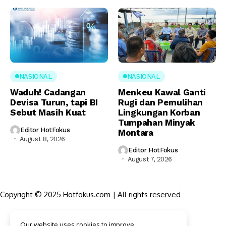
NASIONAL
NASIONAL
Waduh! Cadangan
Menkeu Kawal Ganti
Devisa Turun, tapi BI
Rugi dan Pemulihan
Sebut Masih Kuat
Lingkungan Korban
Tumpahan Minyak
Editor HotFokus
Montara
August 8, 2026
Editor HotFokus
August 7, 2026
Copyright © 2025 Hotfokus.com | All rights reserved
Sekilas HotFokus
Our website uses cookies to improve
Struktur Organisasi