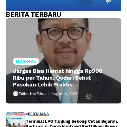
BERITA TERBARU
NASIONAL
Jargas Bisa Hemat hingga Rp900
Ribu per Tahun, Qodari Sebut
Pasokan Lebih Praktis
Editor HotFokus
August 6, 2026
PERTAMINA
Terminal LPG Tanjung Sekong Cetak Sejarah,
Pertama di Dunia Kantongi Sertifikasi Green