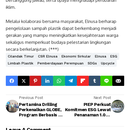
bertanggung jawab, serta upaya menghadapi perubahan
iklim.
Melalui kolaborasi bersama masyarakat, Elnusa berharap
pengelolaan sampah plastik dapat berkembang menjadi
gerakan yang mampu meningkatkan kesejahteraan warga
sekaligus memperkuat budaya pelestarian lingkungan
secara berkelanjutan. (***)
Cilandak Timur
CSR Elnusa
Ekonomi Sirkular
Elnusa
ESG
Limbah Plastik
Pemberdayaan Perempuan
SDGs
Upcycle
Previous Post
Next Post
Pertamina Drilling
PIEP Perkuat
Perkenalkan GLOBE,
Komitmen ESG Lewat
Program Berbasis AI
Penanaman 1.000
untuk Tingkatkan
Mangrove dan Aksi
Kompetensi Global
Peduli Lingkungan
Leave A Comment