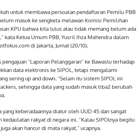
angkah untuk membawa persoalan pendaftaran Pemilu PBB
a belum masuk ke sengketa melawan Komisi Pemilihan
usan KPU bahwa kita lulus atau tidak memang belum ada
g,” kata Ketua Umum PBB, Yusril Ihza Mahendra dalam
tfokus.com di Jakarta, Jumat (20/10).
pengajuan “Laporan Pelanggaran” ke Bawaslu terhadap
kan data elektronis ke SIPOL, tetapi mengalami
g sering up and down. “Selain itu sistem SIPOL ini
hackers, sehingga data yang sudah masuk tiba2 berubah
ya.
a yang keberadaannya diatur oleh UUD 45 dan sangat
kedaulatan rakyat di negara ini. “Kalau SIPOlnya begitu
uga akan hancur di mata rakyat,” ucapnya.