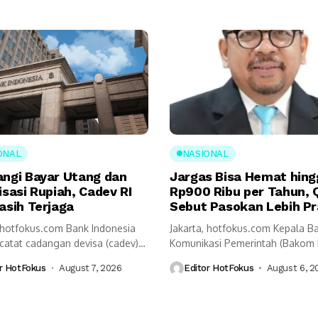
ONAL
NASIONAL
angi Bayar Utang dan
Jargas Bisa Hemat hing
isasi Rupiah, Cadev RI
Rp900 Ribu per Tahun, 
asih Terjaga
Sebut Pasokan Lebih Pr
, hotfokus.com Bank Indonesia
Jakarta, hotfokus.com Kepala B
ncatat cadangan devisa (cadev)
Komunikasi Pemerintah (Bakom 
ah akhir Juli...
Muhammad Qodari memaparka
r HotFokus
August 7, 2026
Editor HotFokus
August 6, 2
sejumlah...