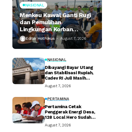
NASIONAL
Menkeu Kawal Ganti Rugi
dan Pemulihan
Lingkungan Korban
Tumpahan Minyak
Editor HotFokus
August 7, 2026
Montara
NASIONAL
Dibayangi Bayar Utang
dan Stabilisasi Rupiah,
Cadev RI Juli Masih
Terjaga
August 7, 2026
PERTAMINA
Pertamina Cetak
Penggerak Energi Desa,
128 Local Hero Sudah
Bersertifikat
August 7, 2026