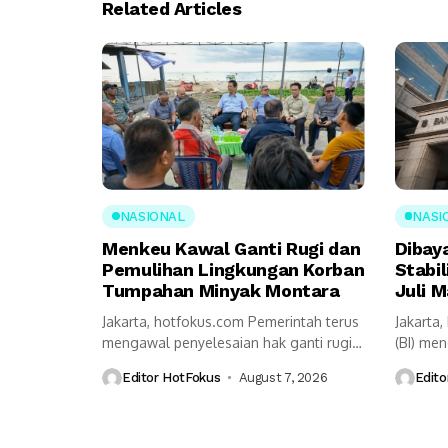
Related Articles
NASIONAL
NASI
Menkeu Kawal Ganti Rugi dan
Dibay
Pemulihan Lingkungan Korban
Stabil
Tumpahan Minyak Montara
Juli M
Jakarta, hotfokus.com Pemerintah terus
Jakarta
mengawal penyelesaian hak ganti rugi
(BI) me
serta pemulihan lingkungan...
pemerint
Editor HotFokus
August 7, 2026
Edito