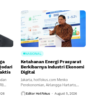
NASIONAL
ga
Ketahanan Energi Prasyarat
Qodari
Berkibarnya Industri Ekonomi
aktis
Digital
adan
Jakarta, hotfokus.com Menko
RI)
Perekonomian, Airlangga Hartarto,
n
mengungkap ketahanan energi menjadi
026
Editor HotFokus
August 5, 2026
prasyarat utama...