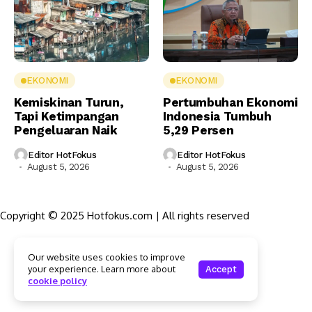
EKONOMI
EKONOMI
Kemiskinan Turun,
Pertumbuhan Ekonomi
Tapi Ketimpangan
Indonesia Tumbuh
Pengeluaran Naik
5,29 Persen
Editor HotFokus
Editor HotFokus
August 5, 2026
August 5, 2026
Copyright © 2025 Hotfokus.com | All rights reserved
Sekilas HotFokus
Our website uses cookies to improve
Struktur Organisasi
your experience. Learn more about
Accept
Kode Etik Jurnalistik
cookie policy
Pedoman Pemberitaan Media Siber