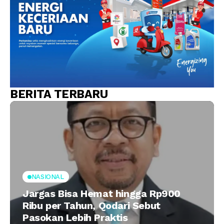
BERITA TERBARU
NASIONAL
Jargas Bisa Hemat hingga Rp900
Ribu per Tahun, Qodari Sebut
Pasokan Lebih Praktis