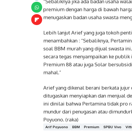
“Sebaliknya jika ada badan usaha wa
premium dengan harga di bawah harga 
menugaskan badan usaha swasta mengg
Lebih lanjut Arief yang juga tokoh pen
menambahkan : “Sebaliknya, Pertami
soal BBM murah yang dijual swasta ini.
secara tegas menyampaikan ke publik 
Premium 88 atau juga Solar bersubsidi 
mahal.”
Arief yang dikenal berani berkata ju
ditugaskan menyiapkan dan menjual de
ini dinilai bahwa Pertamina tidak pro 
mundur dari penugasan atau dimundurk
Poyuono. (raka)
Arif Poyuono
BBM
Premium
SPBU Vivo
Vitt