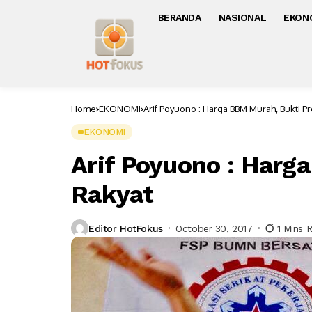
BERANDA
NASIONAL
EKON
Home
EKONOMI
Arif Poyuono : Harga BBM Murah, Bukti P
EKONOMI
Arif Poyuono : Harg
Rakyat
Editor HotFokus
October 30, 2017
1 Mins 