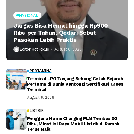
NASIONAL
Jargas Bisa Hemat hingga Rp900
Ribu per Tahun, Qodari Sebut
Pasokan Lebih Praktis
Editor HotFokus
August 6, 2026
PERTAMINA
Terminal LPG Tanjung Sekong Cetak Sejarah,
Pertama di Dunia Kantongi Sertifikasi Green
Terminal
August 6, 2026
LISTRIK
Pengguna Home Charging PLN Tembus 92
Ribu, Minat Isi Daya Mobil Listrik di Rumah
Terus Naik