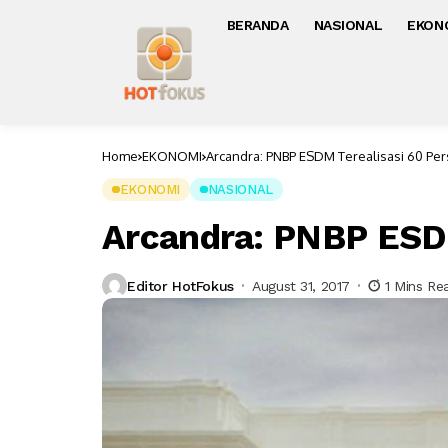
BERANDA
NASIONAL
EKON
Home
EKONOMI
Arcandra: PNBP ESDM Terealisasi 60 Pe
EKONOMI
NASIONAL
Arcandra: PNBP ESDM
Editor HotFokus
August 31, 2017
1 Mins Re