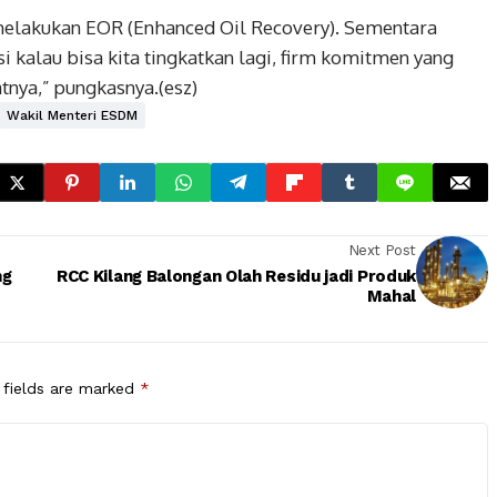
 melakukan EOR (Enhanced Oil Recovery). Sementara
i kalau bisa kita tingkatkan lagi, firm komitmen yang
atnya,” pungkasnya.(esz)
Wakil Menteri ESDM
Next Post
ng
RCC Kilang Balongan Olah Residu jadi Produk
Mahal
 fields are marked
*