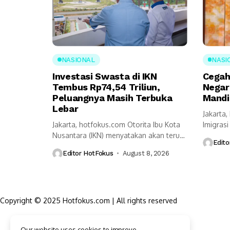
NASIONAL
NASI
Investasi Swasta di IKN
Cegah
Tembus Rp74,54 Triliun,
Negar
Peluangnya Masih Terbuka
Mandi
Lebar
Jakarta
Jakarta, hotfokus.com Otorita Ibu Kota
Imigras
Nusantara (IKN) menyatakan akan terus
(Kemeni
Edito
melanjutkan berbagai...
pendeka
Editor HotFokus
August 8, 2026
Copyright © 2025 Hotfokus.com | All rights reserved
Sekilas HotFokus
Our website uses cookies to improve