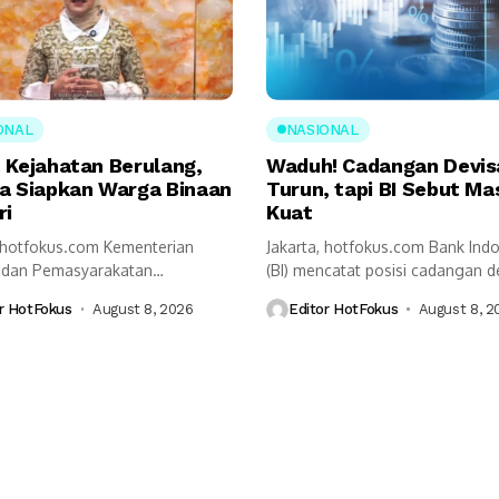
ONAL
NASIONAL
 Kejahatan Berulang,
Waduh! Cadangan Devis
a Siapkan Warga Binaan
Turun, tapi BI Sebut Ma
ri
Kuat
, hotfokus.com Kementerian
Jakarta, hotfokus.com Bank Ind
i dan Pemasyarakatan
(BI) mencatat posisi cadangan d
mipas) mendorong perubahan
Indonesia pada akhir...
r HotFokus
August 8, 2026
Editor HotFokus
August 8, 2
tan dalam sistem...