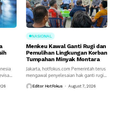
NASIONAL
a
Menkeu Kawal Ganti Rugi dan
sih
Pemulihan Lingkungan Korban
Tumpahan Minyak Montara
onesia
Jakarta, hotfokus.com Pemerintah terus
evisa
mengawal penyelesaian hak ganti rugi
serta pemulihan lingkungan...
026
Editor HotFokus
August 7, 2026