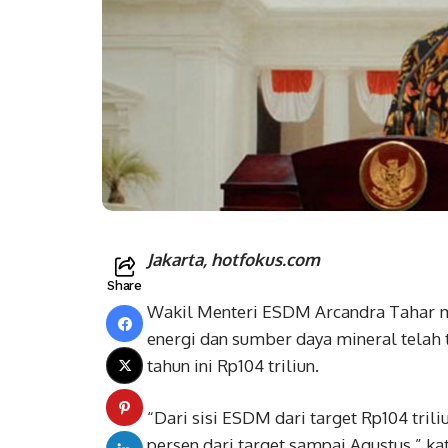
Jakarta, hotfokus.com
Share
Wakil Menteri ESDM Arcandra Tahar m
energi dan sumber daya mineral telah t
tahun ini Rp104 triliun.
“Dari sisi ESDM dari target Rp104 trili
persen dari target sampai Agustus,” k