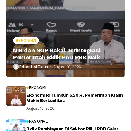
EKONOMI
NIB dan NOP Bakal Terintegrasi,
Pemerintah Bidik PAD PBB Naik
Editor HotFokus
August 10, 2026
EKONOMI
Ekonomi RI Tumbuh 5,29%, Pemerintah Klaim
Makin Berkualitas
August 10, 2026
NASIONAL
Bidik Pembiayaan Di Sektor Riil, LPDB Gelar