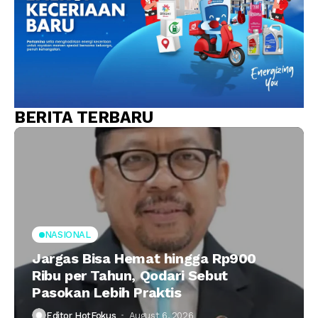
BERITA TERBARU
NASIONAL
Jargas Bisa Hemat hingga Rp900
Ribu per Tahun, Qodari Sebut
Pasokan Lebih Praktis
Editor HotFokus
August 6, 2026