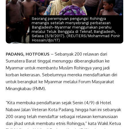
Seorang perempuan pengungsi Rohingya
menangis setelah menyebrangi perbatasan
Bangladesh-Myanmar menggunakan perahu
melalui Teluk Benggala di Teknaf, Bangladesh,
Selasa (5/9/2017). (REUTERS/Mohammad Ponir
Hossain/djo/17)
PADANG, HOTFOKUS
– Sebanyak 200 relawan dari
Sumatera Barat tinggal menunggu diberangkatkan ke
Myanmar untuk membantu Muslim Rohingya yang jadi
korban kekerasan. Sebelumnya mereka mendaftarkan diri
untuk berangkat ke Myanmar melalui Forum Masyarakat
Minangkabau (FMM).
“Kita membuka pendaftaran sejak Senin (4/9) di Hotel
Nabawi Jalan Veteran Kota Padang, hingga hari ini sebanyak
200 orang telah mendaftar sebagai relawan kemanusiaan
dan jihad untuk membatu etnis Rohingya,” kata Wakil Ketua