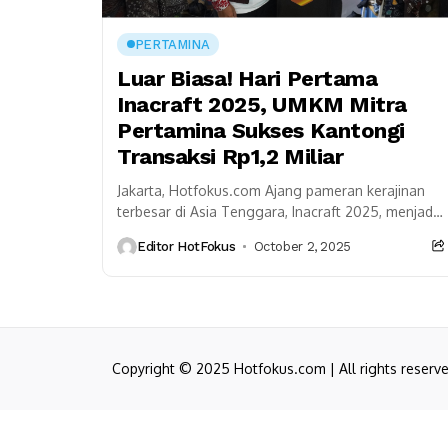
PERTAMINA
Luar Biasa! Hari Pertama
Inacraft 2025, UMKM Mitra
Pertamina Sukses Kantongi
Transaksi Rp1,2 Miliar
Jakarta, Hotfokus.com Ajang pameran kerajinan
terbesar di Asia Tenggara, Inacraft 2025, menjadi
panggung gemilang bagi 32 UMKM binaan
Editor HotFokus
October 2, 2025
Pertamina. Baru sehari dibuka di...
Copyright © 2025 Hotfokus.com | All rights reserv