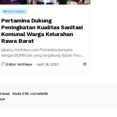
PERTAMINA
Pertamina Dukung
Peningkatan Kualitas Sanitasi
Komunal Warga Kelurahan
Rawa Barat
Jakarta, Hotfokus.com Pertamina bersama
dengan BUMN lain yang tergabung dalam Forum
TJSL Kementerian BUMN berkolaborasi untuk
Editor HotFokus
April 26, 2023
memberikan bantuan sanitasi berupa septic tank
komunal...
nisasi
Kode Etik Jurnalistik
ber