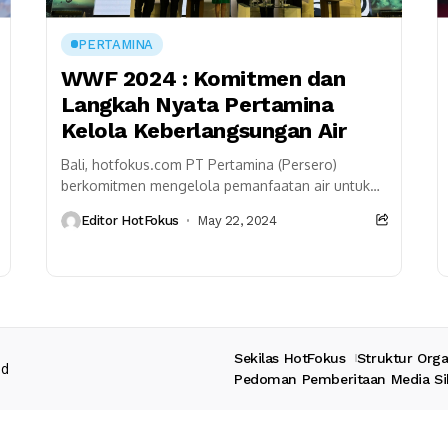
PERTAMINA
WWF 2024 : Komitmen dan
Langkah Nyata Pertamina
Kelola Keberlangsungan Air
Bali, hotfokus.com PT Pertamina (Persero)
berkomitmen mengelola pemanfaatan air untuk
melindungi sumber air bersih dan mendukung
Editor HotFokus
May 22, 2024
Sustainable Development Goals (SDGs),
khususnya tujuan nomor...
Sekilas HotFokus
Struktur Orga
ed
Pedoman Pemberitaan Media Si