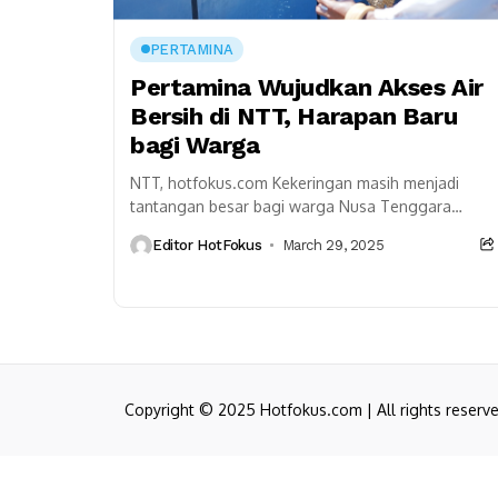
PERTAMINA
Pertamina Wujudkan Akses Air
Bersih di NTT, Harapan Baru
bagi Warga
NTT, hotfokus.com Kekeringan masih menjadi
tantangan besar bagi warga Nusa Tenggara
Timur (NTT). Pada tahun 2023, delapan kabupaten
Editor HotFokus
March 29, 2025
mengalami dampak langsung kekeringan,
sementara...
Copyright © 2025 Hotfokus.com | All rights reserv