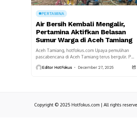
PERTAMINA
Air Bersih Kembali Mengalir,
Pertamina Aktifkan Belasan
Sumur Warga di Aceh Tamiang
Aceh Tamiang, hotfokus.com Upaya pemulihan
pascabencana di Aceh Tamiang terus bergulir. PT
Pertamina (Persero) memprioritaskan pemenuhan
Editor HotFokus
December 27, 2025
kebutuhan air bersih dengan menghidupkan
kembali 12...
Copyright © 2025 Hotfokus.com | All rights reserv